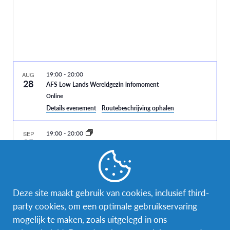
19:00
-
20:00
AUG
28
AFS Low Lands Wereldgezin infomoment
Online
Details evenement
Routebeschrijving ophalen
19:00
-
20:00
SEP
25
AFS Low Lands Wereldgezin infomoment
Online
19:00
-
20:00
SEP
25
Deze site maakt gebruik van cookies, inclusief third-
AFS Low Lands Wereldgezin infomoment
Evenementen
Evenemen
Vorig
Vandaag
Volgende
party cookies, om een optimale gebruikservaring
Online
mogelijk te maken, zoals uitgelegd in ons