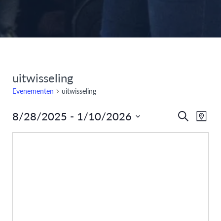
uitwisseling
Evenementen
uitwisseling
8/28/2025
 - 
1/10/2026
Eve
Evenem
Zoeken
Kaart
Selecteer
weer
Zoeken
datum
navi
en
weergev
navigati