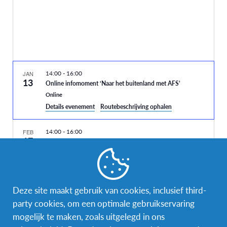
14:00
-
16:00
JAN
13
Online infomoment ‘Naar het buitenland met AFS’
Online
Details evenement
Routebeschrijving ophalen
14:00
-
16:00
FEB
17
Online infomoment ‘Naar het buitenland met AFS’
Online
14:00
-
16:00
MRT
3
Deze site maakt gebruik van cookies, inclusief third-
Online infomoment ‘Naar het buitenland met AFS’
Vandaag
Volgende
Evenementen
Vorig
party cookies, om een optimale gebruikservaring
Online
Evenemente
mogelijk te maken, zoals uitgelegd in ons