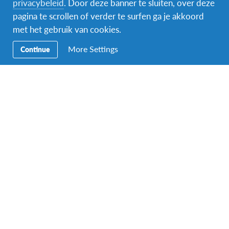
privacybeleid
. Door deze banner te sluiten, over deze
Abonneer op kalender
pagina te scrollen of verder te surfen ga je akkoord
met het gebruik van cookies.
More Settings
Continue
Facebook
Instagram
Messenger
Secundaire
Naar het buitenland
Navigatie
Word gastgezin
Vrijwilliger bij AFS
Ons educatieve aanbod