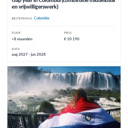
Panama
en vrijwilligerswerk)
Paraguay
Colombia
BESTEMMING
Peru
Uruguay
DUUR
PRIJS
>8 maanden
€ 10 190
NOORD-AMERIKA
DATA
Canada
aug 2027 - jun 2028
Verenigde Staten
OCEANIË
Australië
Nieuw-Zeeland