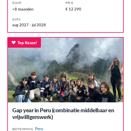
DUUR
PRIJS
Zuid-Korea
>8 maanden
€ 12 290
EUROPA
DATA
aug 2027 - jul 2028
Denemarken
Duitsland
Top Keuze!
Faeröer
Finland
Frankrijk
Griekenland
Hongarije
Ierland
IJsland
Gap year in Peru (combinatie middelbaar en
Italië
vrijwilligerswerk)
Letland
Peru
BESTEMMING