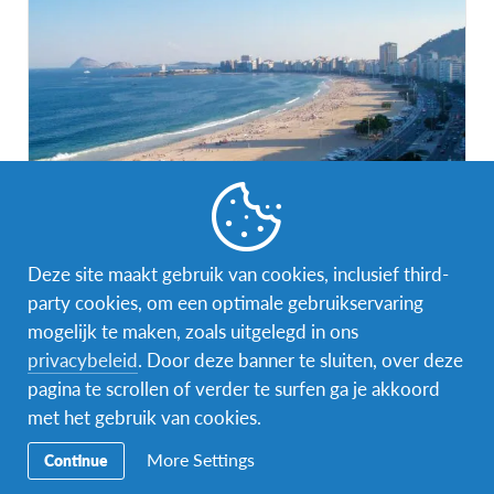
Schooljaar in Brazilië (specifieke opleiding)
Deze site maakt gebruik van cookies, inclusief third-
Brazilië
party cookies, om een optimale gebruikservaring
BESTEMMING
mogelijk te maken, zoals uitgelegd in ons
privacybeleid
. Door deze banner te sluiten, over deze
DUUR
PRIJS
>8 maanden
€ 9.850
pagina te scrollen of verder te surfen ga je akkoord
met het gebruik van cookies.
DATA
aug 2026 - jun 2027
More Settings
Continue