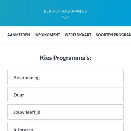
BEKIJK PROGRAMMA'S
AANMELDEN
INFOMOMENT
WERELDKAART
SOORTEN PROGRA
Kies Programma's:
Bestemming
Duur
AFRIKA
<1 maand
Jouw leeftijd
Egypte
1-3 maanden
Ghana
14
Interesse
4-8 maanden