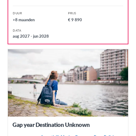
Litouwen
DUUR
PRIJS
Malta
>8 maanden
€ 9 890
Noorwegen
DATA
Oostenrijk
aug 2027 - jun 2028
Polen
Portugal
Servië
Slovakije
Spanje
Tsjechië
Turkije
Verenigd Koninkrijk
Gap year Destination Unknown
Wallonië