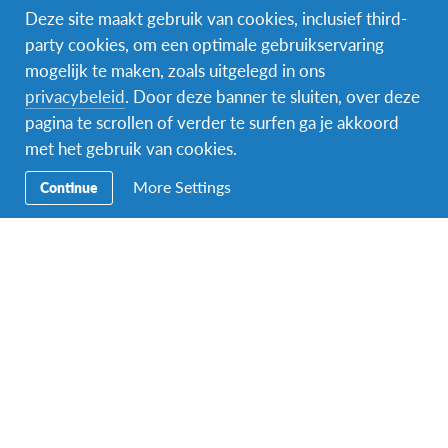
Deze site maakt gebruik van cookies, inclusief third-
Paraguay
BESTEMMING
party cookies, om een optimale gebruikservaring
mogelijk te maken, zoals uitgelegd in ons
DUUR
PRIJS
privacybeleid
. Door deze banner te sluiten, over deze
Verschillende duurtijden
€ 8 490 - € 10 490
pagina te scrollen of verder te surfen ga je akkoord
DATA
met het gebruik van cookies.
aug 2027 - jan 2028
aug 2027 - jul 2028
More Settings
Continue