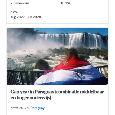
NOORD-AMERIKA
>8 maanden
€ 10 190
Canada
DATA
aug 2027 - jun 2028
Verenigde Staten
OCEANIË
Australië
Nieuw-Zeeland
Gap year in Paraguay (combinatie middelbaar
en hoger onderwijs)
Paraguay
BESTEMMING