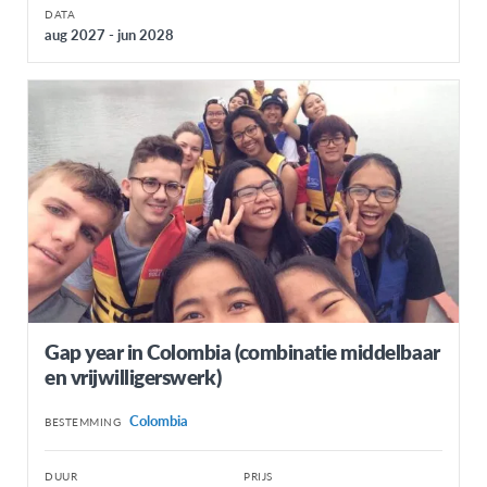
Bolivia
DATA
aug 2027 - jun 2028
Brazilië
Chili
Colombia
Costa Rica
Dominicaanse Republiek
Ecuador
Guatemala
Mexico
Panama
Gap year in Colombia (combinatie middelbaar
en vrijwilligerswerk)
Paraguay
Colombia
Peru
BESTEMMING
Uruguay
DUUR
PRIJS