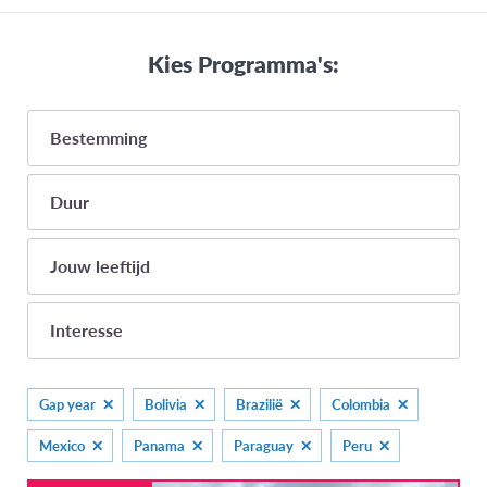
Kies Programma's:
Bestemming
Duur
AFRIKA
<1 maand
Jouw leeftijd
Egypte
1-3 maanden
Ghana
14
Interesse
4-8 maanden
Kenia
15
>8 maanden
Gap year
Seychellen
16
Gap year
Bolivia
Brazilië
Colombia
Taalprogramma
Zuid-Afrika
17
Mexico
Panama
Paraguay
Peru
Middelbaar
AZIË
18