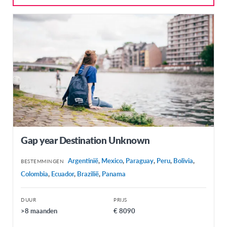
Faeröer
Finland
Frankrijk
Griekenland
Hongarije
Ierland
IJsland
Italië
Gap year Destination Unknown
Letland
Argentinië
,
Mexico
,
Paraguay
,
Peru
,
Bolivia
,
BESTEMMINGEN
Litouwen
Colombia
,
Ecuador
,
Brazilië
,
Panama
Malta
Noorwegen
DUUR
PRIJS
>8 maanden
€ 8090
Oostenrijk