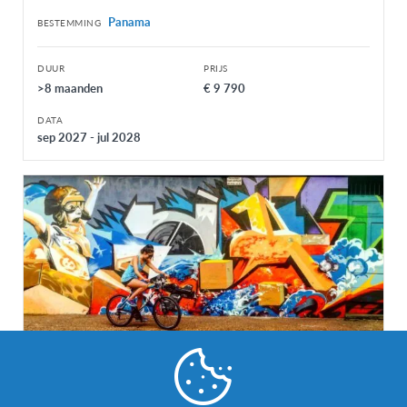
Panama
BESTEMMING
DUUR
PRIJS
>8 maanden
€ 9 790
DATA
sep 2027 - jul 2028
Hoger onderwijs in Paraguay