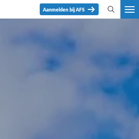
Aanmelden bij AFS
ZOEK
MEER