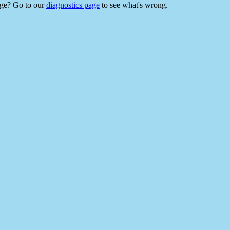
‣ Dier, natu
‣ Communit
‣ Onderwijs
Zomerprog