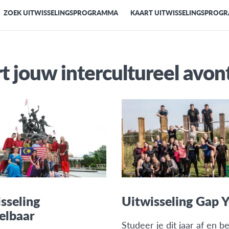
ZOEK UITWISSELINGSPROGRAMMA
KAART UITWISSELINGSPROG
rt jouw intercultureel avon
sseling
Uitwisseling Gap 
elbaar
Studeer je dit jaar af en b