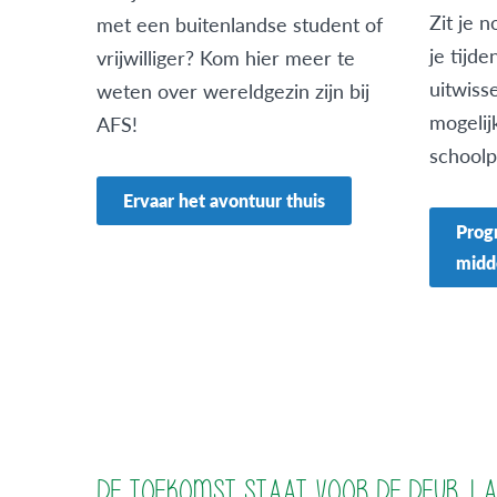
Zit je 
met een buitenlandse student of
je tijd
vrijwilliger? Kom hier meer te
uitwiss
weten over wereldgezin zijn bij
mogelij
AFS!
school
Ervaar het avontuur thuis
Prog
midd
DE TOEKOMST STAAT VOOR DE DEUR. LA