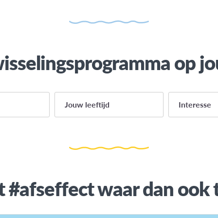
wisselingsprogramma op j
Jouw leeftijd
Interesse
14
Gap year
15
Taalprogra
16
Middelbaar
t #afseffect waar dan ook 
17
Hoger onde
18
Buitenlands
18+
Vrijwilligers