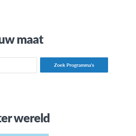
ouw maat
Zoek Programma's
mma
ter wereld
rwijs
e stage
werk (alle)