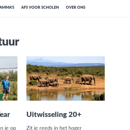
RAMMA'S
AFS VOOR SCHOLEN
OVER ONS
tuur
Year
Uitwisseling 20+
en je op
Zit je reeds in het hoger