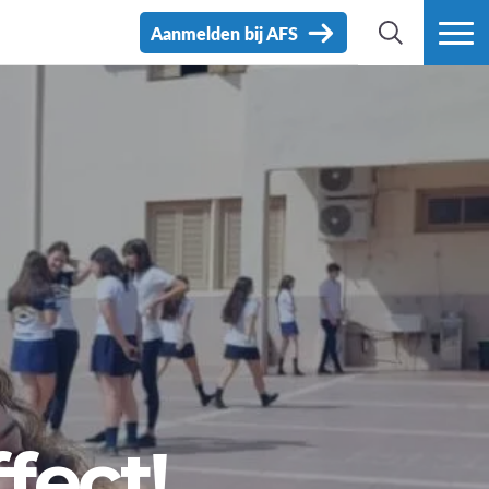
Aanmelden bij AFS
ZOEK
MEER
fect!