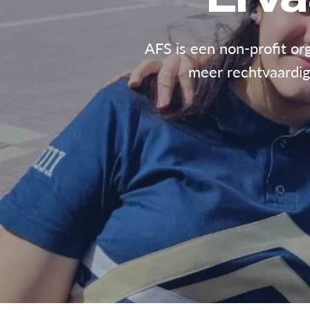
AFS is een non-profit org
meer rechtvaardige