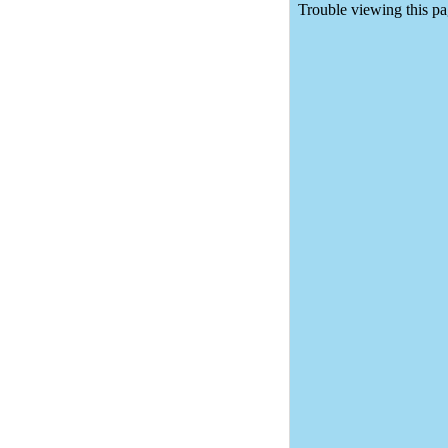
Seychellen
Zuid-Afrika
AZIË
China
Filipijnen
Hong Kong
India
Indonesië
Japan
Maleisië
Mongolië
Thailand
Zuid-Korea