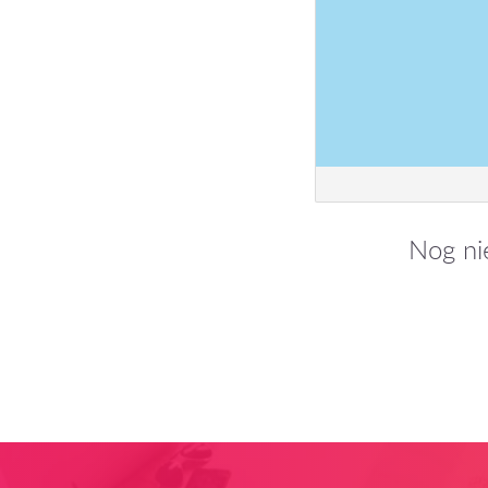
EUROPA
Denemarken
Duitsland
Faeröer
Finland
Frankrijk
Griekenland
Nog nie
Hongarije
Ierland
IJsland
Italië
Letland
Litouwen