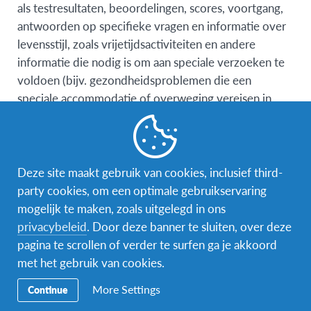
als testresultaten, beoordelingen, scores, voortgang,
antwoorden op specifieke vragen en informatie over
levensstijl, zoals vrijetijdsactiviteiten en andere
informatie die nodig is om aan speciale verzoeken te
voldoen (bijv. gezondheidsproblemen die een
speciale accommodatie of overweging vereisen in
verband met een AFS intercultureel
uitwisselingsprogramma of -activiteit).
AFS kan ook andere niet-persoonlijk identificeerbare
Deze site maakt gebruik van cookies, inclusief third-
informatie over u verzamelen, zoals uw gebruik van
party cookies, om een optimale gebruikservaring
onze websites, communicatievoorkeuren,
mogelijk te maken, zoals uitgelegd in ons
samengevoegde gegevens met betrekking tot uw
privacybeleid
. Door deze banner te sluiten, over deze
gebruik van onze diensten en geanonimiseerde
pagina te scrollen of verder te surfen ga je akkoord
antwoorden op vragen en enquêtes.
met het gebruik van cookies.
Houd er rekening mee dat, om uw informatie beter te
More Settings
Continue
beschermen, we u aanbevelen geen