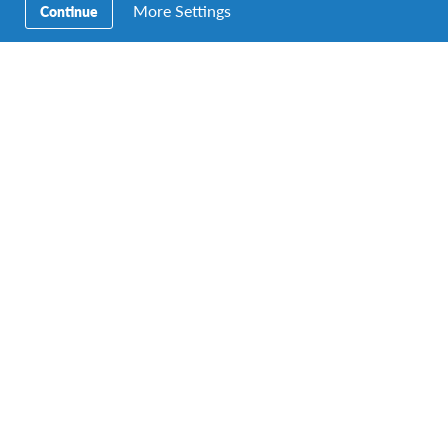
More Settings
Continue
Secundaire
Naar het buitenland
Navigatie
Word gastgezin
Vrijwilliger bij AFS
Ons educatieve aanbod
Aanmelden bij AFS
Contact
AFS Low Lands vzw
Hendrik Consciencestraat 52
B-2800 Mechelen