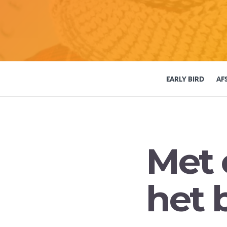
EARLY BIRD
AF
Met 
het 