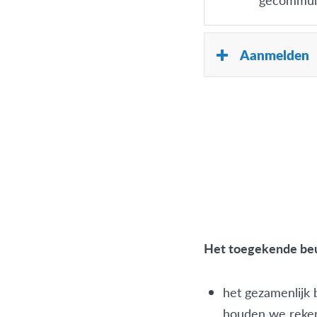
Aanmelden
Om kans te ma
eerste gespre
korting wordt
inschrijving 
Meld je hi
Het toegekende be
het gezamenlijk 
houden we rekeni