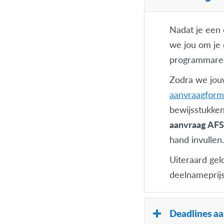
Nadat je een
we jou om je 
programmares
Zodra we jou
aanvraagform
bewijsstukken
aanvraag AFS
hand invullen.
Uiteraard gel
deelnameprijs
Deadlines a