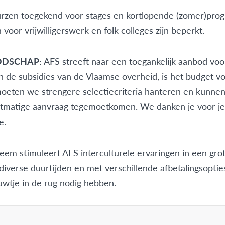
rzen toegekend voor stages en kortlopende (zomer)pro
oor vrijwilligerswerk en folk colleges zijn beperkt.
ODSCHAP:
AFS streeft naar een toegankelijk aanbod vo
in de subsidies van de Vlaamse overheid, is het budget 
oeten we strengere selectiecriteria hanteren en kunnen
htmatige aanvraag tegemoetkomen. We danken je voor je
e.
eem stimuleert AFS interculturele ervaringen in een gro
verse duurtijden en met verschillende afbetalingsopti
uwtje in de rug nodig hebben.