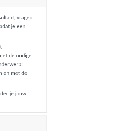
ultant, vragen
adat je een
t
met de nodige
nderwerp:
ken en met de
rder je jouw