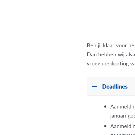
Ben jij klaar voor h
Dan hebben wij alva
vroegboekkorting v
Deadlines
Aanmelding
januari g
Aanmeldin
gecommuni