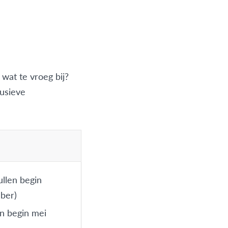
 wat te vroeg bij?
lusieve
ullen begin
ber)
n begin mei