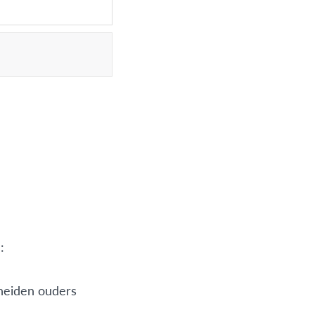
 plan je je
tarten. De
le aanmelding je
:
cheiden ouders