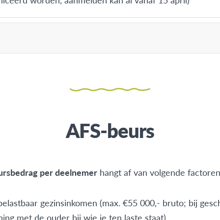
ken op deze korting, meld je je aan vóór de deadlines én
k meteen in, zodat we tijdig een inschrijving kunnen ops
 enkel toegepast indien je binnen de vier weken na initië
voor een specifiek programma hebt afgerond.
AFS-beurs
er aan
ursbedrag per deelnemer
hangt af van volgende factoren
belastbaar gezinsinkomen (max. €55 000,- bruto; bij ges
ng met de ouder bij wie je ten laste staat)