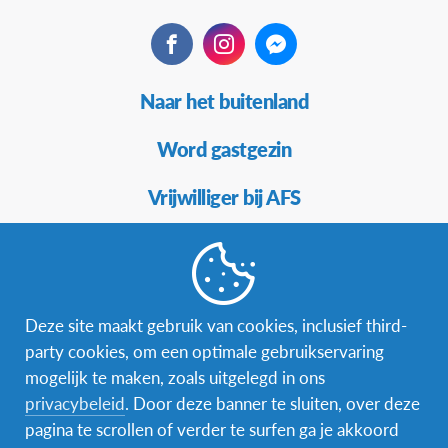
Facebook
Instagram
Messenger
Secundaire
Naar het buitenland
Navigatie
Word gastgezin
Vrijwilliger bij AFS
Ons educatieve aanbod
Aanmelden bij AFS
Deze site maakt gebruik van cookies, inclusief third-
party cookies, om een optimale gebruikservaring
mogelijk te maken, zoals uitgelegd in ons
Contact
privacybeleid
. Door deze banner te sluiten, over deze
pagina te scrollen of verder te surfen ga je akkoord
AFS Low Lands vzw