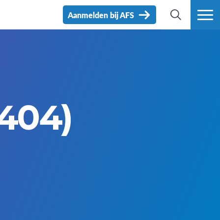
Aanmelden bij AFS
ZOEK
MEER
404)