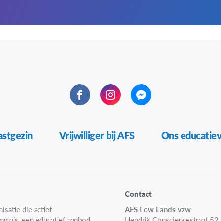
Facebook
Instagram
Messenger
stgezin
Vrijwilliger bij AFS
Ons educatie
Contact
isatie die actief
AFS Low Lands vzw
amma’s, een educatief aanbod
Hendrik Consciencestraat 52