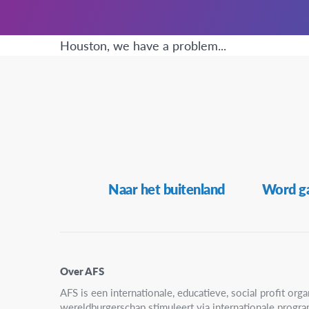
Houston, we have a problem...
Secundaire
Naar het buitenland
Word ga
Navigatie
Over AFS
AFS is een internationale, educatieve, social profit organ
wereldburgerschap stimuleert via internationale progr