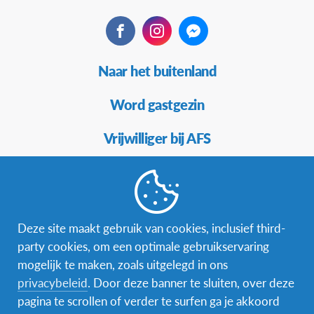
Facebook
Instagram
Messenger
Secundaire
Naar het buitenland
Navigatie
Word gastgezin
Vrijwilliger bij AFS
Ons educatieve aanbod
Aanmelden bij AFS
Deze site maakt gebruik van cookies, inclusief third-
party cookies, om een optimale gebruikservaring
mogelijk te maken, zoals uitgelegd in ons
Contact
privacybeleid
. Door deze banner te sluiten, over deze
pagina te scrollen of verder te surfen ga je akkoord
AFS Low Lands vzw