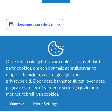
Toevoegen aan kalender
GEGEVENS
ORGANISATOR
Datum:
Vrijwilligerscentrale
Deze site maakt gebruik van cookies, inclusief third-
1 maart 2025
Telefoon
party cookies, om een optimale gebruikservaring
Tijd:
+32 50 44 82 22
mogelijk te maken, zoals uitgelegd in ons
13:00 - 17:00
privacybeleid
. Door deze banner te sluiten, over deze
E-mail
pagina te scrollen of verder te surfen ga je akkoord
Evenement Categorie:
Vrijwilligerscentrale@brugg
met het gebruik van cookies.
e.be
Extern
More Settings
Bekijk de site van
Continue
Organisator