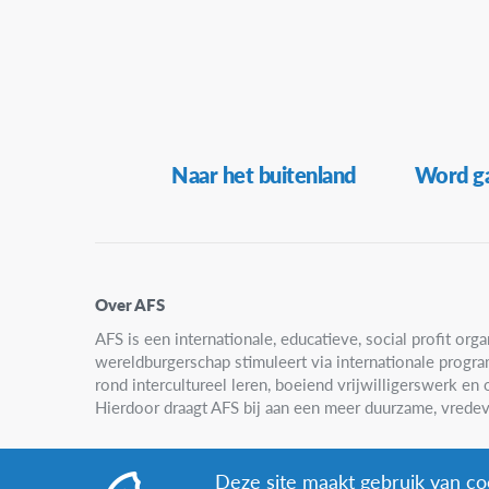
Secundaire
Naar het buitenland
Word ga
Navigatie
Over AFS
AFS is een internationale, educatieve, social profit organ
wereldburgerschap stimuleert via internationale progr
rond intercultureel leren, boeiend vrijwilligerswerk e
Hierdoor draagt AFS bij aan een meer duurzame, vredev
Deze site maakt gebruik van coo