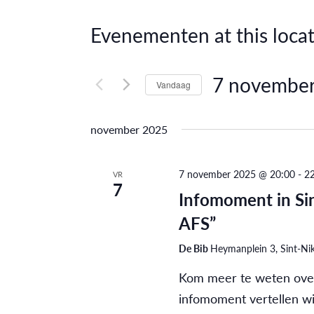
Evenementen at this locat
7 novembe
Vandaag
Selecteer
een
november 2025
datum.
7 november 2025 @ 20:00
-
2
VR
7
Infomoment in Sin
AFS”
De Bib
Heymanplein 3, Sint-Nik
Kom meer te weten over
infomoment vertellen wij