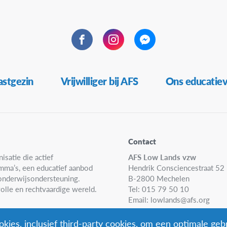
Facebook
Instagram
Messenger
stgezin
Vrijwilliger bij AFS
Ons educatie
Contact
isatie die actief
AFS Low Lands vzw
amma’s, een educatief aanbod
Hendrik Consciencestraat 52
n onderwijsondersteuning.
B-2800 Mechelen
olle en rechtvaardige wereld.
Tel: 015 79 50 10
Email:
lowlands@afs.org
kies, inclusief third-party cookies, om een optimale geb