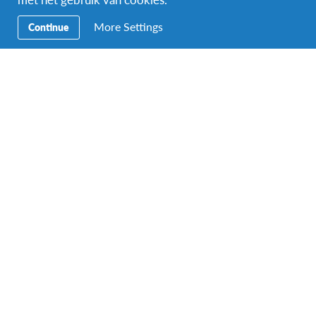
More Settings
Continue
Leer hoe je een verschil kan
maken in je gemeenschap
Begrijp de grondbeginselen van