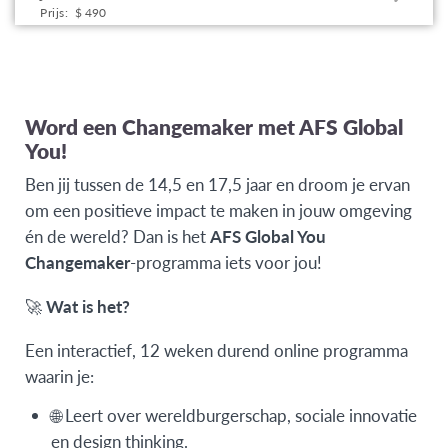
Prijs:
$ 490
this
program
offering
Word een Changemaker met AFS Global
You!
Ben jij tussen de 14,5 en 17,5 jaar en droom je ervan
om een positieve impact te maken in jouw omgeving
én de wereld? Dan is het
AFS Global You
Changemaker
-programma iets voor jou!
🚀
Wat is het?
Een interactief, 12 weken durend online programma
waarin je:
🌐 Leert over wereldburgerschap, sociale innovatie
en design thinking.