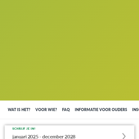
WAT IS HET?
VOOR WIE?
FAQ
INFORMATIE VOOR OUDERS
INS
SCHRIJF JE IN!
Apply
januari 2025 - december 2028
to