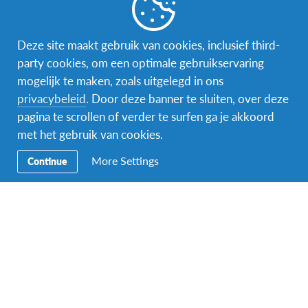
Word gastgezin
Vrijwilliger bij AFS
Deze site maakt gebruik van cookies, inclusief third-
party cookies, om een optimale gebruikservaring
Ons educatieve aanbod
mogelijk te maken, zoals uitgelegd in ons
privacybeleid
. Door deze banner te sluiten, over deze
Aanmelden bij AFS
pagina te scrollen of verder te surfen ga je akkoord
met het gebruik van cookies.
More Settings
Continue
Contact
AFS Low Lands vzw
Hendrik Consciencestraat 52
B-2800 Mechelen
Tel: 015 79 50 10
Email:
lowlands@afs.org
Over AFS