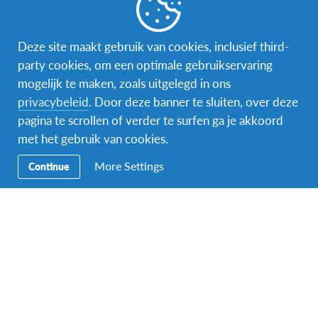
Word gastgezin
Vrijwilliger bij AFS
Deze site maakt gebruik van cookies, inclusief third-
party cookies, om een optimale gebruikservaring
Ons educatieve aanbod
mogelijk te maken, zoals uitgelegd in ons
privacybeleid
. Door deze banner te sluiten, over deze
Aanmelden bij AFS
pagina te scrollen of verder te surfen ga je akkoord
met het gebruik van cookies.
More Settings
Continue
Contact
AFS Low Lands vzw
Hendrik Consciencestraat 52
B-2800 Mechelen
Tel: 015 79 50 10
Email:
lowlands@afs.org
Over AFS