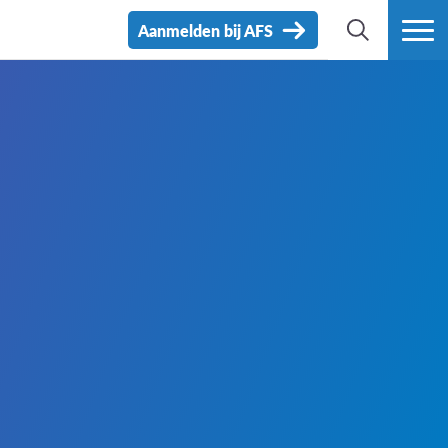
Aanmelden bij AFS
ZOEK
MEER