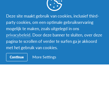
Word gastgezin
Vrijwilliger bij AFS
Deze site maakt gebruik van cookies, inclusief third-
party cookies, om een optimale gebruikservaring
Ons educatieve aanbod
mogelijk te maken, zoals uitgelegd in ons
privacybeleid
. Door deze banner te sluiten, over deze
Aanmelden bij AFS
pagina te scrollen of verder te surfen ga je akkoord
met het gebruik van cookies.
More Settings
Continue
Contact
AFS Low Lands vzw
Hendrik Consciencestraat 52
B-2800 Mechelen
Tel: 015 79 50 10
Email:
lowlands@afs.org
Over AFS