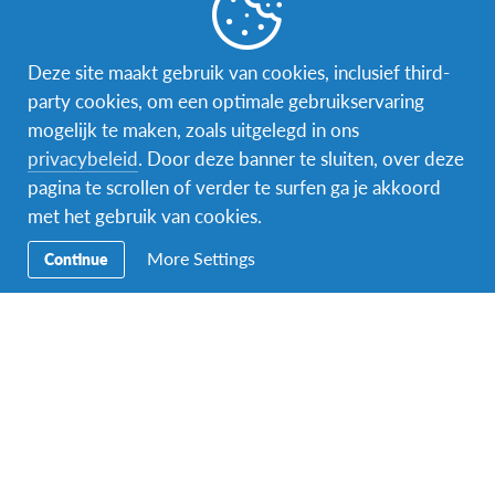
Word gastgezin
Vrijwilliger bij AFS
Deze site maakt gebruik van cookies, inclusief third-
party cookies, om een optimale gebruikservaring
Ons educatieve aanbod
mogelijk te maken, zoals uitgelegd in ons
privacybeleid
. Door deze banner te sluiten, over deze
Aanmelden bij AFS
pagina te scrollen of verder te surfen ga je akkoord
met het gebruik van cookies.
More Settings
Continue
Contact
AFS Low Lands vzw
Hendrik Consciencestraat 52
B-2800 Mechelen
Tel: 015 79 50 10
Email:
lowlands@afs.org
Over AFS