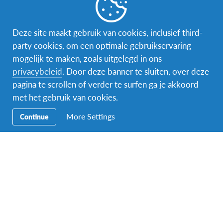
Word gastgezin
Vrijwilliger bij AFS
Deze site maakt gebruik van cookies, inclusief third-
party cookies, om een optimale gebruikservaring
Ons educatieve aanbod
mogelijk te maken, zoals uitgelegd in ons
privacybeleid
. Door deze banner te sluiten, over deze
Aanmelden bij AFS
pagina te scrollen of verder te surfen ga je akkoord
met het gebruik van cookies.
More Settings
Continue
Contact
AFS Low Lands vzw
Hendrik Consciencestraat 52
B-2800 Mechelen
Tel: 015 79 50 10
Email:
lowlands@afs.org
Over AFS