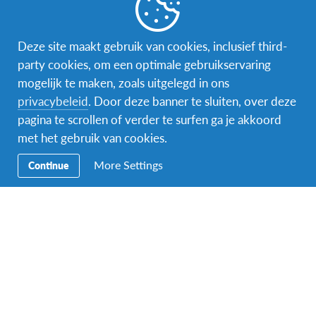
Word gastgezin
Vrijwilliger bij AFS
Deze site maakt gebruik van cookies, inclusief third-
party cookies, om een optimale gebruikservaring
Ons educatieve aanbod
mogelijk te maken, zoals uitgelegd in ons
privacybeleid
. Door deze banner te sluiten, over deze
Aanmelden bij AFS
pagina te scrollen of verder te surfen ga je akkoord
met het gebruik van cookies.
More Settings
Continue
Contact
AFS Low Lands vzw
Hendrik Consciencestraat 52
B-2800 Mechelen
Tel: 015 79 50 10
Email:
lowlands@afs.org
Over AFS