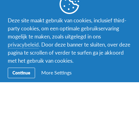
Word gastgezin
Vrijwilliger bij AFS
Deze site maakt gebruik van cookies, inclusief third-
party cookies, om een optimale gebruikservaring
Ons educatieve aanbod
mogelijk te maken, zoals uitgelegd in ons
privacybeleid
. Door deze banner te sluiten, over deze
Aanmelden bij AFS
pagina te scrollen of verder te surfen ga je akkoord
met het gebruik van cookies.
More Settings
Continue
Contact
AFS Low Lands vzw
Hendrik Consciencestraat 52
B-2800 Mechelen
Tel: 015 79 50 10
Email:
lowlands@afs.org
Over AFS