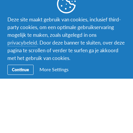
Word gastgezin
Vrijwilliger bij AFS
Deze site maakt gebruik van cookies, inclusief third-
party cookies, om een optimale gebruikservaring
Ons educatieve aanbod
mogelijk te maken, zoals uitgelegd in ons
privacybeleid
. Door deze banner te sluiten, over deze
Aanmelden bij AFS
pagina te scrollen of verder te surfen ga je akkoord
met het gebruik van cookies.
More Settings
Continue
Contact
AFS Low Lands vzw
Hendrik Consciencestraat 52
B-2800 Mechelen
Tel: 015 79 50 10
Email:
lowlands@afs.org
Over AFS