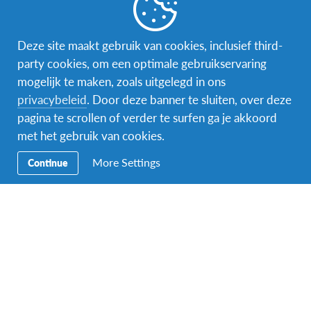
Word gastgezin
Vrijwilliger bij AFS
Deze site maakt gebruik van cookies, inclusief third-
party cookies, om een optimale gebruikservaring
Ons educatieve aanbod
mogelijk te maken, zoals uitgelegd in ons
privacybeleid
. Door deze banner te sluiten, over deze
Aanmelden bij AFS
pagina te scrollen of verder te surfen ga je akkoord
met het gebruik van cookies.
More Settings
Continue
Contact
AFS Low Lands vzw
Hendrik Consciencestraat 52
B-2800 Mechelen
Tel: 015 79 50 10
Email:
lowlands@afs.org
Over AFS