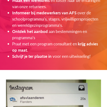
Maak een wereldreis
en luister naar de ervaringen
van onze returnees.
Informeer bij medewerkers van AFS
over de
schoolprogramma’s, stages, vrijwilligersprojecten
en wereldgezinprogramma’s.
Ontdek het aanbod
aan bestemmingen en
programma’s
Praat met een program consultant en
krijg advies
op maat
.
Schrijf je ter plaatse in
voor een uitwisseling!