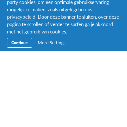
Voor wie?
party cookies, om een optimale gebruikservaring
mogelijk te maken, zoals uitgelegd in ons
privacybeleid
. Door deze banner te sluiten, over deze
Werelddelen draait om
ontmoetingen
tussen oud-
pagina te scrollen of verder te surfen ga je akkoord
deelnemers en huidige wereldgezinnen die hun
met het gebruik van cookies.
#AFSeffect delen met iedereen die interesse heeft in
andere culturen, bijvoorbeeld als:
More Settings
Continue
Warme gastfamilie voor buitenlandse studenten
Toekomstige uitwisselingsstudent
Jongvolwassene met goesting in buitenlandse
projecten of vrijwilligerswerk
Ouder van jongeren met buitenlandplannen
AFS-vrijwilliger die het verschil wil maken
…