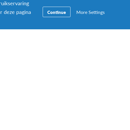
ruikservaring
er deze pagina
More Settings
Continue
 jij je kan
n ideeën, juist
tting? Je hoeft