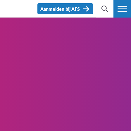
Aanmelden bij AFS
ZOEK
MEER