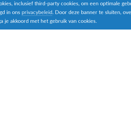
kies, inclusief third-party cookies, om een optimale geb
ebsites
egd in ons
privacybeleid
. Door deze banner te sluiten, ov
ertising
 ga je akkoord met het gebruik van cookies.
ontent voor sociale media
levante teksten NL-EN
 zoeken we voor jou een (groter) omkaderd project waarin
ouw stage. Er is absoluut ruimte voor jouw eigen inbreng e
n wil je werken in een interculturele en internationale se
s af te vinden.