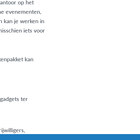
antoor op het
erne evenementen,
n kan je werken in
isschien iets voor
akenpakket kan
 gadgets ter
jwilligers,