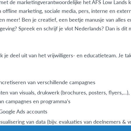
et de marketingverantwoordelijke het AFS Low Lands k
n offline marketing, sociale media, pers, interne en ext
en meer! Ben je creatief, een beetje manusje van alles e
ving? Spreek en schrijf je vlot Nederlands? Dan is dit m
k je deel uit van het vrijwilligers- en educatieteam. Je t
ncretiseren van verschillende campagnes
en van visuals, drukwerk (brochures, posters, flyers,…),
van campagnes en programma’s
Google Ads accounts
ualisering van data (bijv. evaluaties van deelnemers & vri
llen, …)