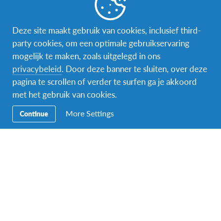
Deze site maakt gebruik van cookies, inclusief third-
party cookies, om een optimale gebruikservaring
mogelijk te maken, zoals uitgelegd in ons
privacybeleid
. Door deze banner te sluiten, over deze
Facebook
Instagram
Messenger
pagina te scrollen of verder te surfen ga je akkoord
met het gebruik van cookies.
Secundaire
Naar het buitenland
More Settings
Continue
Navigatie
Word gastgezin
Vrijwilliger bij AFS
Ons educatieve aanbod
Aanmelden bij AFS