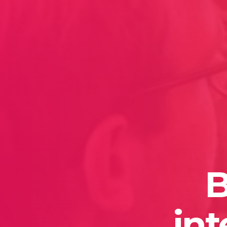
B
int