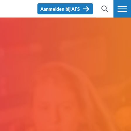
Aanmelden bij AFS
ZOEK
MEER