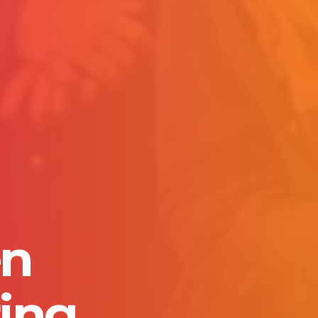
en
ring