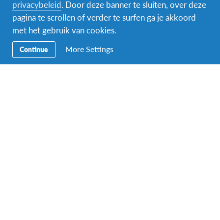
Secundaire
Naar het buitenland
privacybeleid
. Door deze banner te sluiten, over deze
Navigatie
pagina te scrollen of verder te surfen ga je akkoord
Word gastgezin
met het gebruik van cookies.
More Settings
Vrijwilliger bij AFS
Continue
Ons educatieve aanbod
Aanmelden bij AFS
Contact
AFS Low Lands vzw
Hendrik Consciencestraat 52
B-2800 Mechelen
Tel: 015 79 50 10
Email:
lowlands@afs.org