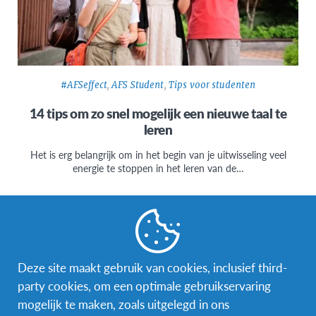
#AFSeffect
,
AFS Student
,
Tips voor studenten
14 tips om zo snel mogelijk een nieuwe taal te
leren
Het is erg belangrijk om in het begin van je uitwisseling veel
energie te stoppen in het leren van de…
Deze site maakt gebruik van cookies, inclusief third-
Facebook
Instagram
Messenger
party cookies, om een optimale gebruikservaring
mogelijk te maken, zoals uitgelegd in ons