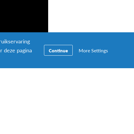
ruikservaring
er deze pagina
More Settings
Continue