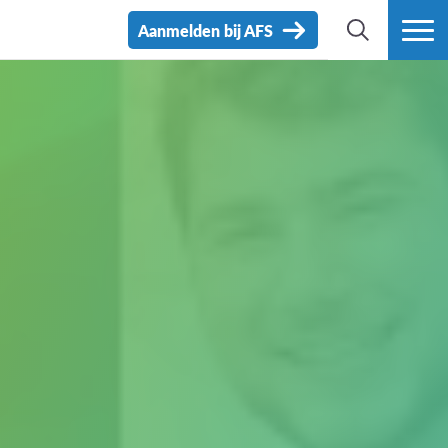
Aanmelden bij AFS
ZOEK
MEER