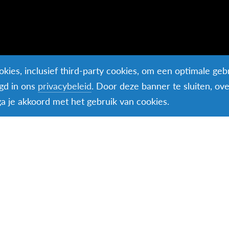
kies, inclusief third-party cookies, om een optimale geb
egd in ons
privacybeleid
. Door deze banner te sluiten, ov
 ga je akkoord met het gebruik van cookies.