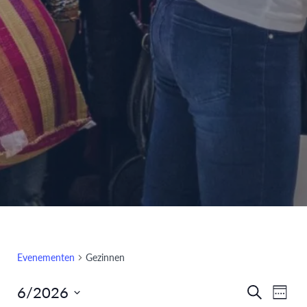
Evenementen
Gezinnen
6/2026
Eve
Evenem
Zoeken
Week