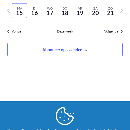
Selecteer
weer
Zoeken
vorige
volge
datum
MA
DI
WO
DO
VR
ZA
ZO
navi
15
16
17
18
19
20
21
week
week
en
weergev
Vorige
Deze week
Volgende
navigati
Abonneer op kalender