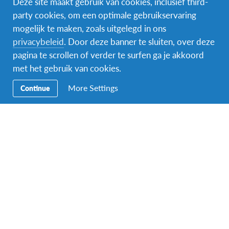
Deze site maakt gebruik van cookies, inclusief third-
party cookies, om een optimale gebruikservaring
mogelijk te maken, zoals uitgelegd in ons
Facebook
Instagram
Messenger
privacybeleid
. Door deze banner te sluiten, over deze
pagina te scrollen of verder te surfen ga je akkoord
Secundaire
Naar het buitenland
met het gebruik van cookies.
Navigatie
Word gastgezin
More Settings
Continue
Vrijwilliger bij AFS
Ons educatieve aanbod
Aanmelden bij AFS
Contact