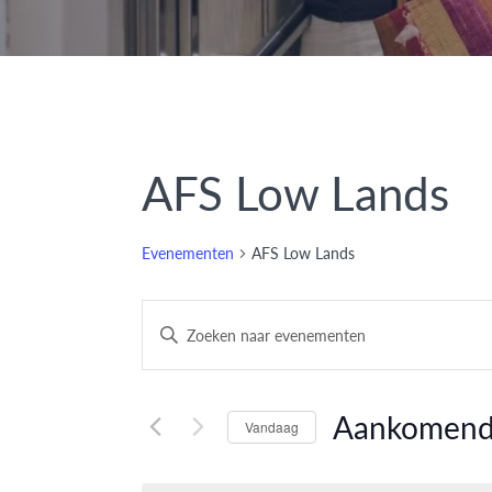
AFS Low Lands
Evenementen
AFS Low Lands
Evenementen
Vul
een
Zoeken
keyword
en
in.
Aankomen
Vandaag
Zoek
weergeven
Selecteer
voor
een