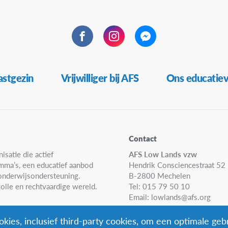
Facebook
Instagram
Messenger
stgezin
Vrijwilliger bij AFS
Ons educatie
Contact
isatie die actief
AFS Low Lands vzw
amma’s, een educatief aanbod
Hendrik Consciencestraat 52
n onderwijsondersteuning.
B-2800 Mechelen
olle en rechtvaardige wereld.
Tel: 015 79 50 10
Email:
lowlands@afs.org
kies, inclusief third-party cookies, om een optimale geb