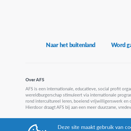
Secundaire
Naar het buitenland
Word ga
Navigatie
Over AFS
AFS is een internationale, educatieve, social profit organ
wereldburgerschap stimuleert via internationale progr
rond intercultureel leren, boeiend vrijwilligerswerk e
Hierdoor draagt AFS bij aan een meer duurzame, vredev
Deze site maakt gebruik van coo