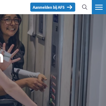
Aanmelden bij AFS
ZOEK
MEER
n