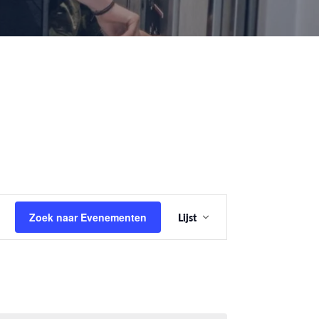
Evenement
Zoek naar Evenementen
Lijst
weergaven
navigatie