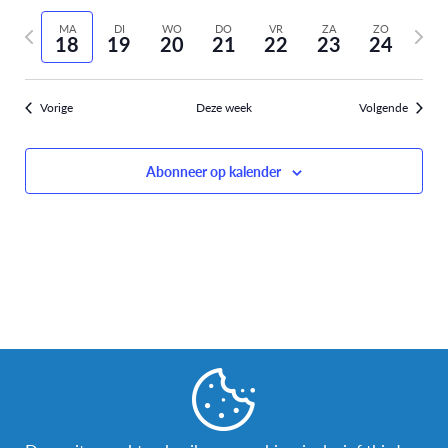
Selecteer
weer
Zoeken
vorige
volge
datum
MA
DI
WO
DO
VR
ZA
ZO
navi
18
19
20
21
22
23
24
week
week
en
weergev
Vorige
Deze week
Volgende
navigati
Abonneer op kalender