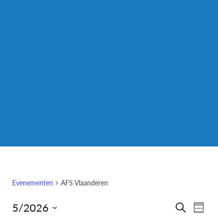
Evenementen
AFS Vlaanderen
5/2026
Eve
Evenem
Zoeken
Week