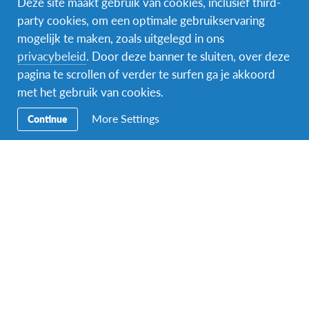
Deze site maakt gebruik van cookies, inclusief third-
party cookies, om een optimale gebruikservaring
mogelijk te maken, zoals uitgelegd in ons
Facebook
Instagram
Messenger
privacybeleid
. Door deze banner te sluiten, over deze
pagina te scrollen of verder te surfen ga je akkoord
Secundaire
Naar het buitenland
met het gebruik van cookies.
Navigatie
Word gastgezin
More Settings
Continue
Vrijwilliger bij AFS
Ons educatieve aanbod
Aanmelden bij AFS
Contact