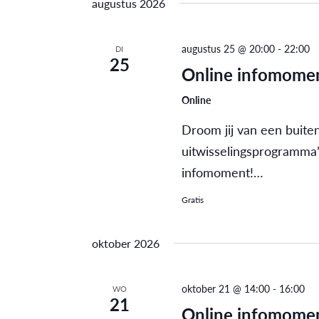
navigatie
augustus 2026
Evenementen
datum.
met
keyword.
augustus 25 @ 20:00
-
22:00
DI
25
Online infomomen
Online
Droom jij van een buite
uitwisselingsprogramma’
infomoment!…
Gratis
oktober 2026
oktober 21 @ 14:00
-
16:00
WO
21
Online infomomen