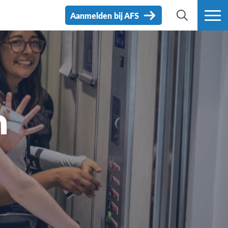
Aanmelden bij AFS
ZOEK
MEER
n