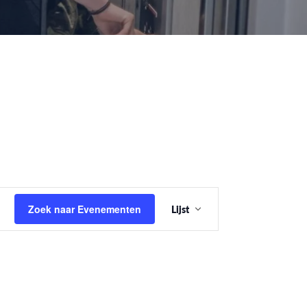
Evenement
Zoek naar Evenementen
Lijst
weergaven
navigatie