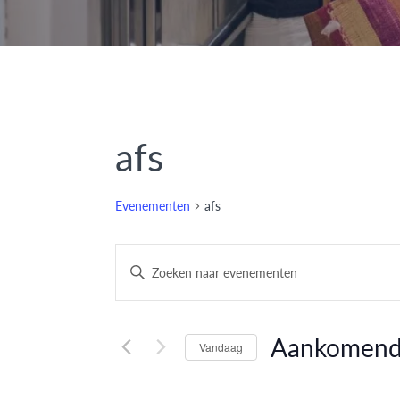
afs
Evenementen
afs
Evenementen
Vul
een
Zoeken
keyword
en
in.
Aankomen
Vandaag
Zoek
weergeven
Selecteer
voor
een