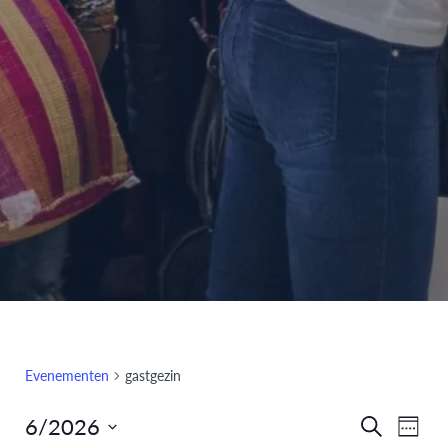
Evenementen
gastgezin
6/2026
Eve
Evenem
Zoeken
Week