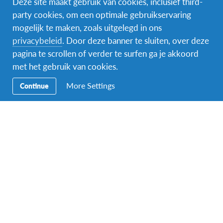
Deze site maakt gebruik van cookies, inclusief third-
party cookies, om een optimale gebruikservaring
mogelijk te maken, zoals uitgelegd in ons
Facebook
Instagram
Messenger
privacybeleid
. Door deze banner te sluiten, over deze
pagina te scrollen of verder te surfen ga je akkoord
Secundaire
Naar het buitenland
met het gebruik van cookies.
Navigatie
Word gastgezin
More Settings
Continue
Vrijwilliger bij AFS
Ons educatieve aanbod
Aanmelden bij AFS
Contact