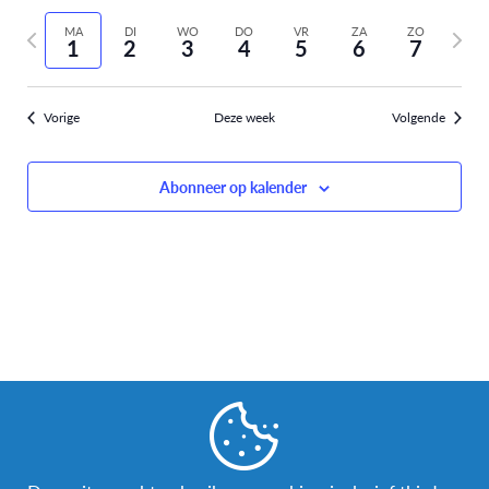
Selecteer
weer
Zoeken
vorige
volge
datum
MA
DI
WO
DO
VR
ZA
ZO
navi
1
2
3
4
5
6
7
week
week
en
weergev
Vorige
Deze week
Volgende
navigati
Abonneer op kalender