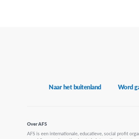
18:00
19:00
20:00
21:00
22:00
Secundaire
Naar het buitenland
Word ga
23:00
Navigatie
00:00
Over AFS
AFS is een internationale, educatieve, social profit organ