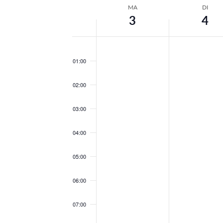
MA
DI
Week
3
4
van
Evenementen
00:00
01:00
02:00
03:00
04:00
05:00
06:00
07:00