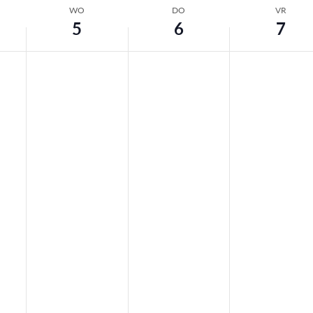
WO
DO
VR
5
6
7