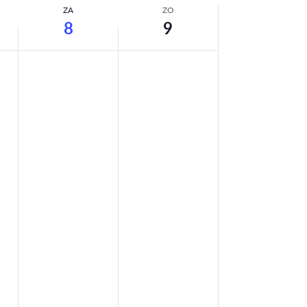
ZA
ZO
8
9