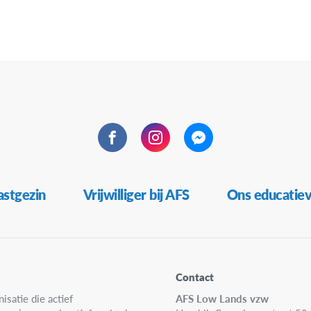
Facebook
Instagram
Messenger
stgezin
Vrijwilliger bij AFS
Ons educatie
Contact
isatie die actief
AFS Low Lands vzw