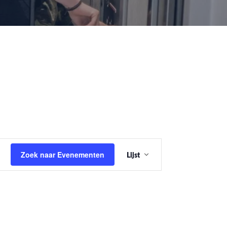
Evenement
Zoek naar Evenementen
Lijst
weergaven
navigatie