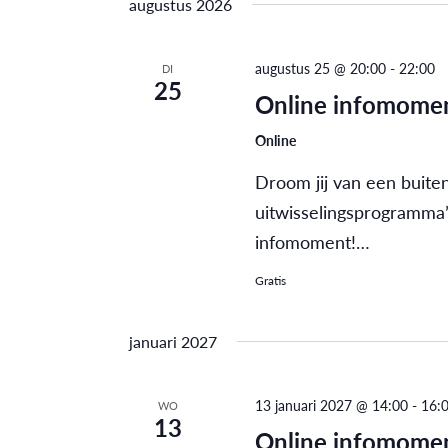
navigatie
augustus 2026
Evenementen
datum.
met
keyword.
augustus 25 @ 20:00
-
22:00
DI
25
Online infomomen
Online
Droom jij van een buite
uitwisselingsprogramma’
infomoment!…
Gratis
januari 2027
13 januari 2027 @ 14:00
-
16:
WO
13
Online infomomen