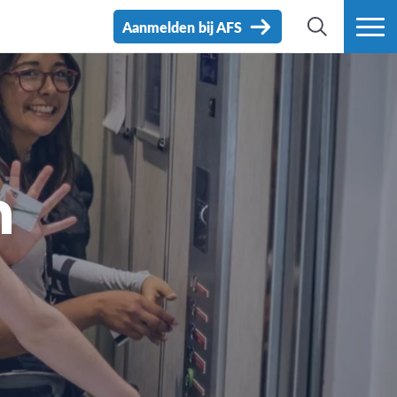
Aanmelden bij AFS
ZOEK
MEER
n