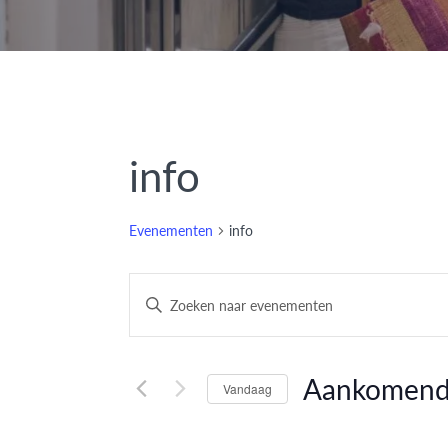
info
Evenementen
info
Evenementen
Vul
een
Zoeken
keyword
en
in.
Aankomen
Vandaag
Zoek
weergeven
Selecteer
voor
een