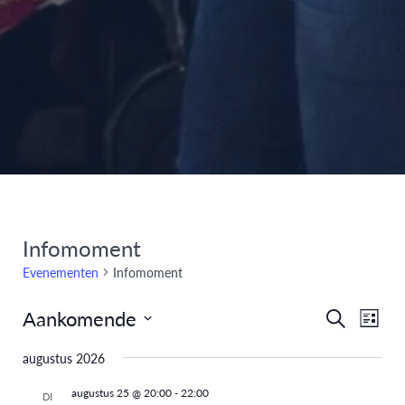
Infomoment
Evenementen
Infomoment
Aankomende
Eve
Evenem
Zoeken
Lijst
Selecteer
weer
Zoeken
augustus 2026
een
navi
en
datum.
augustus 25 @ 20:00
-
22:00
DI