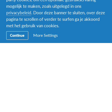
13
Online infomoment ‘Naar het buitenland met
mogelijk te maken, zoals uitgelegd in ons
AFS’
privacybeleid
. Door deze banner te sluiten, over deze
Online
pagina te scrollen of verder te surfen ga je akkoord
Gratis
met het gebruik van cookies.
More Settings
februari 2027
Continue
17 februari 2027 @ 14:00
-
16:00
WO
17
Online infomoment ‘Naar het buitenland met
AFS’
Online
Gratis
maart 2027
3 maart 2027 @ 14:00
-
16:00
WO
3
Online infomoment ‘Naar het buitenland met
AFS’