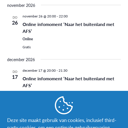
november 2026
november 26 @ 20:00
-
22:00
DO
26
Online infomoment ‘Naar het buitenland met
AFS’
Online
Gratis
december 2026
december 17 @ 20:00
-
21:30
DO
17
Online infomoment ‘Naar het buitenland met
AFS’
Online
Gratis
januari 2027
Deze site maakt gebruik van cookies, inclusief third-
13 januari 2027 @ 14:00
-
16:00
WO
party cookies, om een optimale gebruikservaring