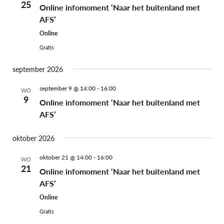
25
Online infomoment ‘Naar het buitenland met
weergev
AFS’
navigati
Online
Gratis
september 2026
september 9 @ 14:00
-
16:00
WO
9
Online infomoment ‘Naar het buitenland met
AFS’
oktober 2026
oktober 21 @ 14:00
-
16:00
WO
21
Online infomoment ‘Naar het buitenland met
AFS’
Online
Gratis