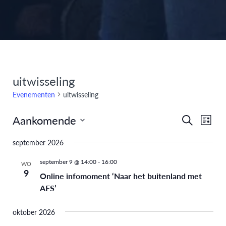
uitwisseling
Evenementen
uitwisseling
Aankomende
Eve
Evenem
Zoeken
Lijst
Selecteer
weer
Zoeken
september 2026
een
navi
en
datum.
september 9 @ 14:00
-
16:00
WO
9
Online infomoment ‘Naar het buitenland met
weergev
AFS’
navigati
oktober 2026