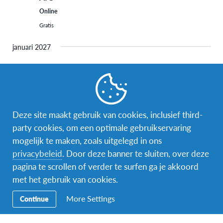
Online
Gratis
januari 2027
13 januari 2027 @ 14:00
-
16:00
WO
13
Online infomoment ‘Naar het buitenland met
AFS’
Online
Deze site maakt gebruik van cookies, inclusief third-
Gratis
party cookies, om een optimale gebruikservaring
mogelijk te maken, zoals uitgelegd in ons
februari 2027
privacybeleid
. Door deze banner te sluiten, over deze
17 februari 2027 @ 14:00
-
16:00
WO
pagina te scrollen of verder te surfen ga je akkoord
17
Online infomoment ‘Naar het buitenland met
met het gebruik van cookies.
AFS’
More Settings
Continue
Online
Gratis