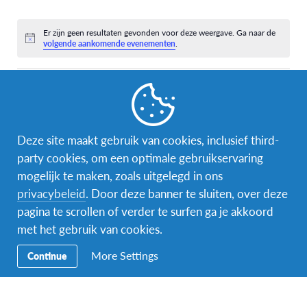
evenementen,
evenementen,
evenementen,
evenementen,
evenementen,
evenementen,
eveneme
0
0
0
0
0
0
0
evenementen,
evenementen,
evenementen,
evenementen,
evenementen,
evenementen,
eveneme
Er zijn geen resultaten gevonden voor deze weergave. Ga naar de
Bericht
volgende aankomende evenementen
.
jun
Deze maand
aug
Abonneer op kalender
Deze site maakt gebruik van cookies, inclusief third-
party cookies, om een optimale gebruikservaring
mogelijk te maken, zoals uitgelegd in ons
privacybeleid
. Door deze banner te sluiten, over deze
pagina te scrollen of verder te surfen ga je akkoord
met het gebruik van cookies.
More Settings
Continue
Facebook
Instagram
Messenger
Secundaire
Naar het buitenland