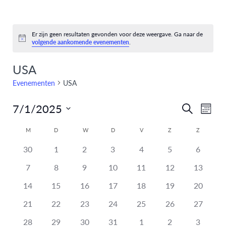
Er zijn geen resultaten gevonden voor deze weergave. Ga naar de
Bericht
volgende aankomende evenementen
.
USA
Evenementen
USA
7/1/2025
Eve
Evenem
Zoeken
Maand
Selecteer
weer
Zoeken
Kalender
M
D
W
D
V
Z
Z
een
navi
heeft
heeft
heeft
heeft
heeft
heeft
en
heeft
datum.
30
1
2
3
4
5
6
van
0
0
0
0
0
0
0
heeft
heeft
heeft
heeft
heeft
heeft
heeft
7
8
9
10
11
12
13
weergev
Evenementen
evenementen,
evenementen,
evenementen,
evenementen,
evenementen,
evenementen,
eveneme
0
0
0
0
0
0
0
heeft
heeft
heeft
heeft
heeft
heeft
heeft
14
15
16
17
18
19
20
navigati
evenementen,
evenementen,
evenementen,
evenementen,
evenementen,
evenementen,
eveneme
0
0
0
0
0
0
0
heeft
heeft
heeft
heeft
heeft
heeft
heeft
21
22
23
24
25
26
27
evenementen,
evenementen,
evenementen,
evenementen,
evenementen,
evenementen,
eveneme
0
0
0
0
0
0
0
heeft
heeft
heeft
heeft
heeft
heeft
heeft
28
29
30
31
1
2
3