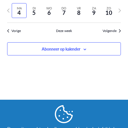
Selecteer
weer
Zoeken
vorige
volge
datum
MA
DI
WO
DO
VR
ZA
ZO
navi
4
5
6
7
8
9
10
week
week
en
weergev
Vorige
Deze week
Volgende
navigati
Abonneer op kalender