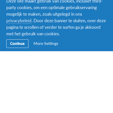
Deze site maakt gebruik van cookies, inclusief third-
party cookies, om een optimale gebruikservaring
mogelijk te maken, zoals uitgelegd in ons
Facebook
Instagram
Messenger
privacybeleid
. Door deze banner te sluiten, over deze
pagina te scrollen of verder te surfen ga je akkoord
Secundaire
Naar het buitenland
met het gebruik van cookies.
Navigatie
Word gastgezin
More Settings
Continue
Vrijwilliger bij AFS
Ons educatieve aanbod
Aanmelden bij AFS
Contact