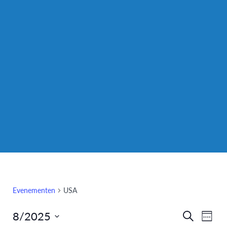
Evenementen
USA
8/2025
Eve
Evenem
Zoeken
Week