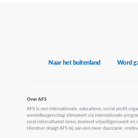
19:00
20:00
21:00
22:00
Secundaire
Naar het buitenland
Word ga
23:00
Navigatie
00:00
Over AFS
AFS is een internationale, educatieve, social profit organ
wereldburgerschap stimuleert via internationale progr
rond intercultureel leren, boeiend vrijwilligerswerk e
Hierdoor draagt AFS bij aan een meer duurzame, vredev