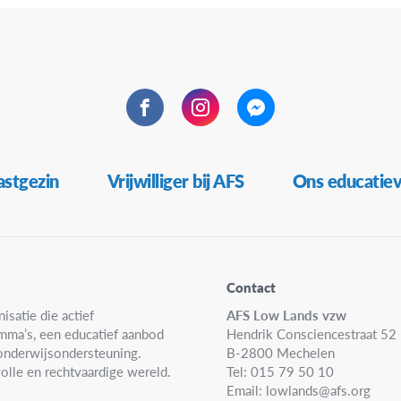
Facebook
Instagram
Messenger
stgezin
Vrijwilliger bij AFS
Ons educatie
Contact
isatie die actief
AFS Low Lands vzw
amma’s, een educatief aanbod
Hendrik Consciencestraat 52
n onderwijsondersteuning.
B-2800 Mechelen
olle en rechtvaardige wereld.
Tel: 015 79 50 10
Email:
lowlands@afs.org