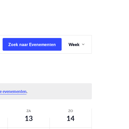
Evenement
Zoek naar Evenementen
Week
weergaven
navigatie
e evenementen
.
ZA
ZO
13
14