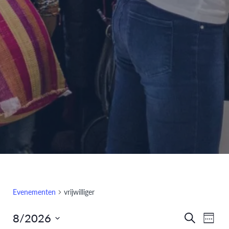
Evenementen
vrijwilliger
8/2026
Eve
Evenem
Zoeken
Week