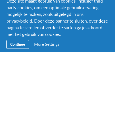
Deze site maakt gebruik van cookies, inclusief third-
party cookies, om een optimale gebruikservaring
mogelijk te maken, zoals uitgelegd in ons
Facebook
Instagram
Messenger
privacybeleid
. Door deze banner te sluiten, over deze
pagina te scrollen of verder te surfen ga je akkoord
Secundaire
Naar het buitenland
met het gebruik van cookies.
Navigatie
Word gastgezin
More Settings
Continue
Vrijwilliger bij AFS
Ons educatieve aanbod
Aanmelden bij AFS
Contact