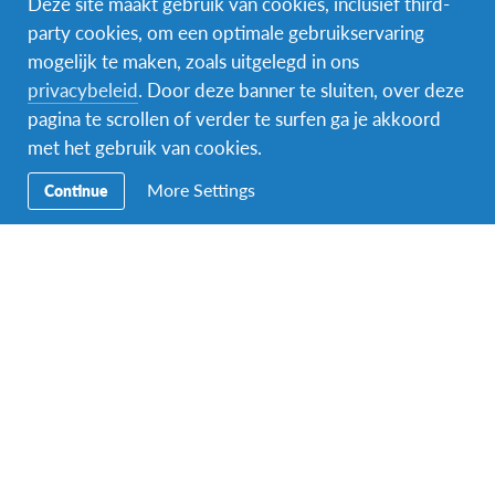
Deze site maakt gebruik van cookies, inclusief third-
party cookies, om een optimale gebruikservaring
mogelijk te maken, zoals uitgelegd in ons
Facebook
Instagram
Messenger
privacybeleid
. Door deze banner te sluiten, over deze
pagina te scrollen of verder te surfen ga je akkoord
Secundaire
Naar het buitenland
met het gebruik van cookies.
Navigatie
Word gastgezin
More Settings
Continue
Vrijwilliger bij AFS
Ons educatieve aanbod
Aanmelden bij AFS
Contact