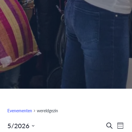
Evenementen
wereldgezin
5/2026
Eve
Evenem
Zoeken
Week