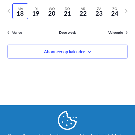
Selecteer
weer
Zoeken
vorige
volge
datum
MA
DI
WO
DO
VR
ZA
ZO
navi
18
19
20
21
22
23
24
week
week
en
weergev
Vorige
Deze week
Volgende
navigati
Abonneer op kalender