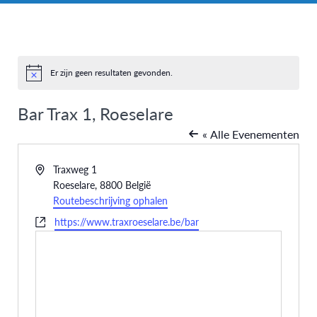
Er zijn geen resultaten gevonden.
Bericht
Bar Trax 1, Roeselare
« Alle Evenementen
Adres
Traxweg 1
Roeselare
,
8800
België
Routebeschrijving ophalen
Website
https://www.traxroeselare.be/bar