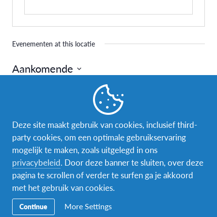
Evenementen at this locatie
Aankomende
Selecteer
een
Vandaag
Volgende
Evenementen
Vorige
datum.
Evenemen
Deze site maakt gebruik van cookies, inclusief third-
Abonneer op kalender
party cookies, om een optimale gebruikservaring
mogelijk te maken, zoals uitgelegd in ons
privacybeleid
. Door deze banner te sluiten, over deze
pagina te scrollen of verder te surfen ga je akkoord
met het gebruik van cookies.
More Settings
Continue