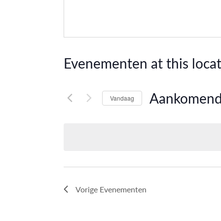
Evenementen at this locat
Aankomen
Vandaag
Selecteer
een
datum.
Vorige
Evenementen