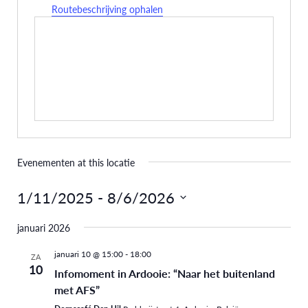
Routebeschrijving ophalen
Evenementen at this locatie
1/11/2025
 - 
8/6/2026
Selecteer
januari 2026
een
datum.
januari 10 @ 15:00
-
18:00
ZA
10
Infomoment in Ardooie: “Naar het buitenland
met AFS”