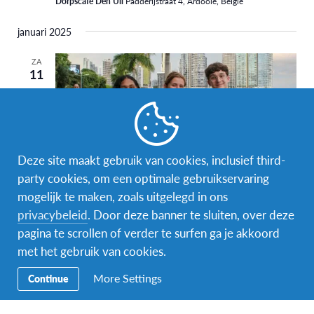
Dorpscafé Den Uil
Padderijstraat 4, Ardooie, België
januari 2025
ZA
11
Deze site maakt gebruik van cookies, inclusief third-
party cookies, om een optimale gebruikservaring
mogelijk te maken, zoals uitgelegd in ons
11 januari 2025 @ 16:00
-
19:00
privacybeleid
. Door deze banner te sluiten, over deze
Infomoment in Ardooie
pagina te scrollen of verder te surfen ga je akkoord
Dorpscafé Den Uil
Padderijstraat 4, Ardooie, België
met het gebruik van cookies.
More Settings
Continue
Vorige
Vandaag
Evenem
Volgende