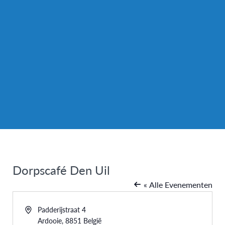
Dorpscafé Den Uil
« Alle Evenementen
Adres
Padderijstraat 4
Ardooie
,
8851
België