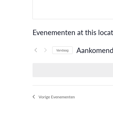
Evenementen at this locat
Aankomen
Vandaag
Selecteer
een
datum.
Vorige
Evenementen