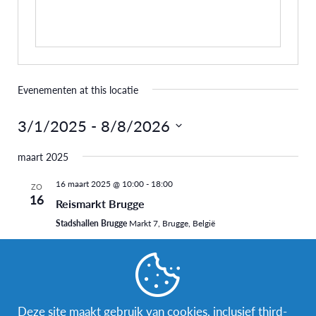
Evenementen at this locatie
3/1/2025
 - 
8/8/2026
Selecteer
maart 2025
een
datum.
16 maart 2025 @ 10:00
-
18:00
ZO
16
Reismarkt Brugge
Stadshallen Brugge
Markt 7, Brugge, België
1 maart 2025 @ 13:00
-
17:00
ZA
1
Vrijwilligersbeurs Brugge
Stadshallen Brugge
Markt 7, Brugge, België
Deze site maakt gebruik van cookies, inclusief third-