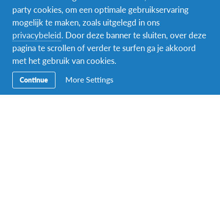
party cookies, om een optimale gebruikservaring
mogelijk te maken, zoals uitgelegd in ons
Vorige
Vandaag
Evenem
Volgende
privacybeleid
. Door deze banner te sluiten, over deze
Evenementen
pagina te scrollen of verder te surfen ga je akkoord
met het gebruik van cookies.
Abonneer op kalender
More Settings
Continue
Facebook
Instagram
Messenger
Secundaire
Naar het buitenland
Navigatie
Word gastgezin